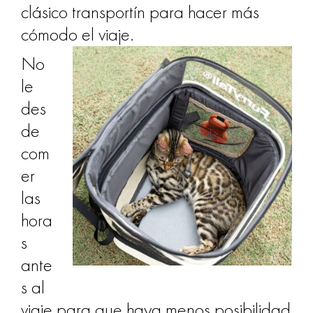
clásico transportín para hacer más
cómodo el viaje.
No
le
des
de
com
er
las
hora
s
ante
s al
viaje para que haya menos posibilidad