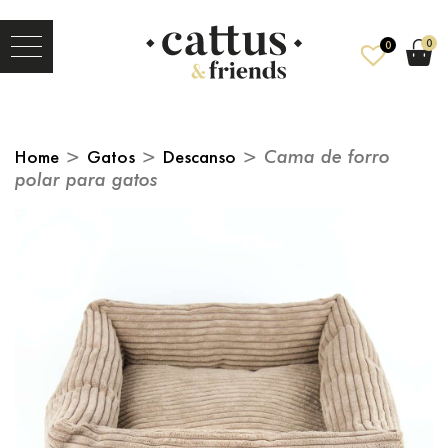
0
0
Home
>
Gatos
>
Descanso
> Cama de forro
polar para gatos